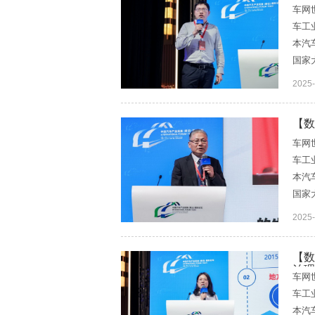
——
车网
车工
本汽
国家
2025
【数
车网
车工
本汽
国家
2025
【数
治理
车网
车工
本汽