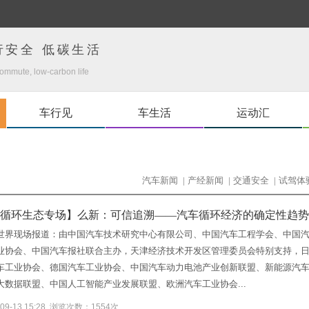
行安全 低碳生活
ommute, low-carbon life
车行见
车生活
运动汇
汽车新闻
|
产经新闻
|
交通安全
|
试驾体
循环生态专场】么新：可信追溯——汽车循环经济的确定性趋势
世界现场报道：由中国汽车技术研究中心有限公司、中国汽车工程学会、中国
业协会、中国汽车报社联合主办，天津经济技术开发区管理委员会特别支持，
车工业协会、德国汽车工业协会、中国汽车动力电池产业创新联盟、新能源汽
大数据联盟、中国人工智能产业发展联盟、欧洲汽车工业协会...
-09-13 15:28 浏览次数：1554次