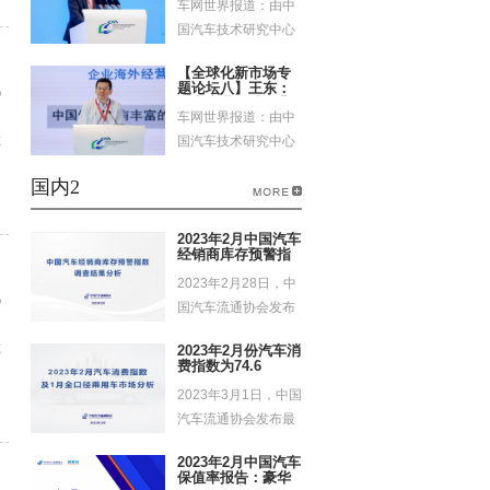
车网世界报道：由中
与品牌向新
国汽车技术研究中心
有限公司、中国汽车
【全球化新市场专
工程学...
题论坛八】王东：
汽
汽车产业全球化背
日
车网世界报道：由中
景下的出口信保变
革趋势
车
国汽车技术研究中心
有限公司、中国汽车
国内2
工程学...
2023年2月中国汽车
经销商库存预警指
数为58.1%
2023年2月28日，中
汽
国汽车流通协会发布
日
的最新一期中国汽
车
2023年2月份汽车消
车...
费指数为74.6
2023年3月1日，中国
汽车流通协会发布最
新一期汽车消费指
2023年2月中国汽车
数...
保值率报告：豪华