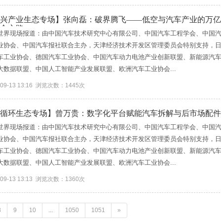
兴产业生态专场】张向磊：破界腾飞——低空与汽车产业的万亿
合之路
世界现场报道：由中国汽车技术研究中心有限公司、中国汽车工程学会、中国
业协会、中国汽车报社联合主办，天津经济技术开发区管理委员会特别支持，
车工业协会、德国汽车工业协会、中国汽车动力电池产业创新联盟、新能源汽
大数据联盟、中国人工智能产业发展联盟、欧洲汽车工业协会...
-09-13 13:16 浏览次数：1445次
循环生态专场】曾万贵：数字化平台赋能汽车拆解与后市场配件
世界现场报道：由中国汽车技术研究中心有限公司、中国汽车工程学会、中国
业协会、中国汽车报社联合主办，天津经济技术开发区管理委员会特别支持，
车工业协会、德国汽车工业协会、中国汽车动力电池产业创新联盟、新能源汽
大数据联盟、中国人工智能产业发展联盟、欧洲汽车工业协会...
-09-13 13:13 浏览次数：1360次
8
9
10
...
1050
1051
»