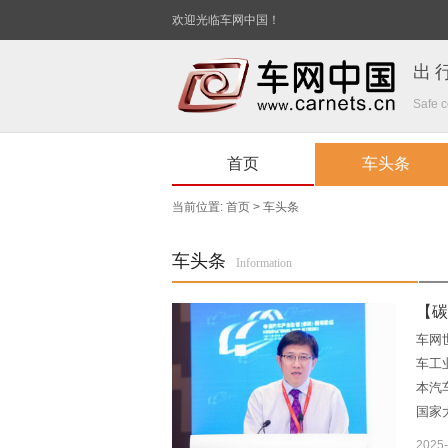
欢迎光临车网中国！
出
Safe c
首页
车头条
当前位置:
首页
>
车头条
车头条
Information
【碳
车网
车工
本汽
国家
2025