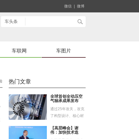
微信
|
微博
车联网
车图片
热门文章
验
全球首创全动压空
气轴承成果发布
汽
通过25年攻关，攻克
日
了构型设计、核心材
车
料及超精密制造工艺
【高层峰会】谢
全产...
伟：加快技术迭
代，推进产品升级