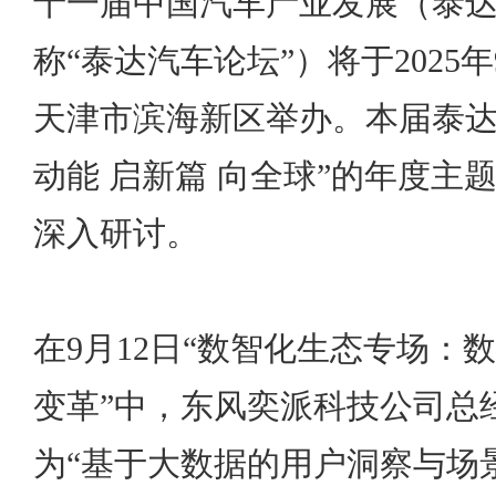
十一届中国汽车产业发展（泰
称“泰达汽车论坛”）将于2025年
天津市滨海新区举办。本届泰达
动能 启新篇 向全球”的年度主
深入研讨。
在9月12日“数智化生态专场：
变革”中，东风奕派科技公司总
为“基于大数据的用户洞察与场