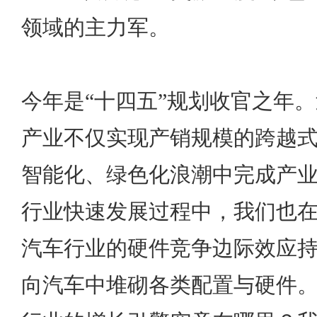
领域的主力军。
今年是“十四五”规划收官之年
产业不仅实现产销规模的跨越
智能化、绿色化浪潮中完成产
行业快速发展过程中，我们也
汽车行业的硬件竞争边际效应
向汽车中堆砌各类配置与硬件