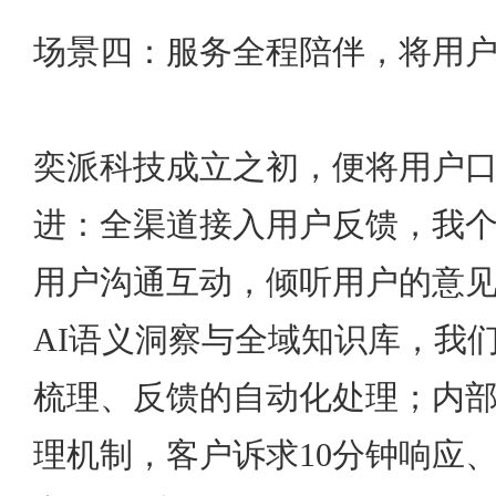
场景四：服务全程陪伴，将用户
奕派科技成立之初，便将用户口
进：全渠道接入用户反馈，我
用户沟通互动，倾听用户的意
AI语义洞察与全域知识库，我
梳理、反馈的自动化处理；内部
理机制，客户诉求10分钟响应