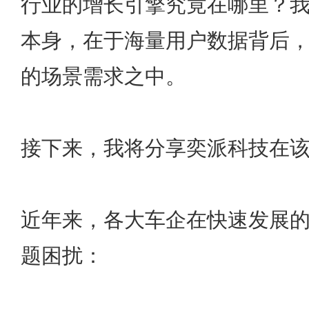
行业的增长引擎究竟在哪里？
本身，在于海量用户数据背后
的场景需求之中。
接下来，我将分享奕派科技在
近年来，各大车企在快速发展
题困扰：