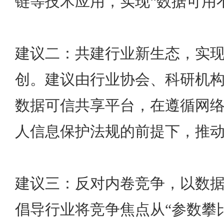
链等技术应用，实现“数据可用
建议二：共建行业新生态，实
创。建议由行业协会、科研机
数据可信共享平台，在遵循网
人信息保护法规的前提下，推
建议三：反对内卷竞争，以数
倡导行业将竞争焦点从“参数攀