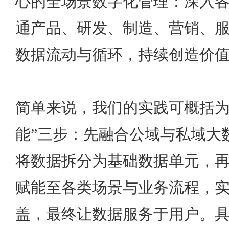
心的全场景数字化管理：深入
通产品、研发、制造、营销、
数据流动与循环，持续创造价
简单来说，我们的实践可概括为
能”三步：先融合公域与私域大
将数据拆分为基础数据单元，
赋能至各类场景与业务流程，
盖，最终让数据服务于用户。