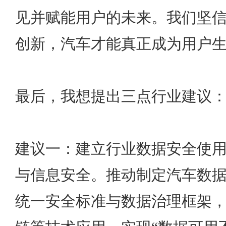
见并赋能用户的未来。我们坚信
创新，汽车才能真正成为用户生
最后，我想提出三点行业建议
建议一：建立行业数据安全使
与信息安全。推动制定汽车数
统一安全标准与数据治理框架