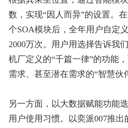
数，实现“因人而异”的设置。在奕派
个SOA模块后，全年用户自定
2000万次。用户用选择告诉我
机厂定义的“千篇一律”的功能
需求、甚至潜在需求的“智慧伙
另一方面，以大数据赋能功能
用户使用习惯。以奕派007推出