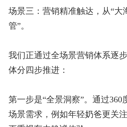
场景三：营销精准触达，从“大海
管”。
我们正通过全场景营销体系逐步
体分四步推进：
第一步是“全景洞察”。通过36
场景需求，例如年轻奶爸更关