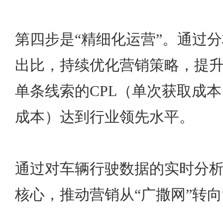
第四步是“精细化运营”。通过
出比，持续优化营销策略，提
单条线索的CPL（单次获取成本
成本）达到行业领先水平。
通过对车辆行驶数据的实时分
核心，推动营销从“广撒网”转向