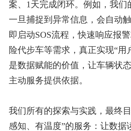
案、1天完成闭环。例如，我们
一旦捕捉到异常信息，会自动
即启动SOS流程，快速响应报
险代步车等需求，真正实现“用
是数据赋能的价值，让车辆状
主动服务提供依据。
我们所有的探索与实践，最终目
感知、有温度”的服务：让数据