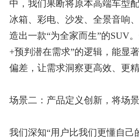
中，我们果断将原本高端车型配
冰箱、彩电、沙发、全景音响
造出一款“为全家而生”的SUV
+预判潜在需求”的逻辑，能显
偏差，让需求洞察更高效、更
场景二：产品定义创新，将场
我们深知“用户比我们更懂自己