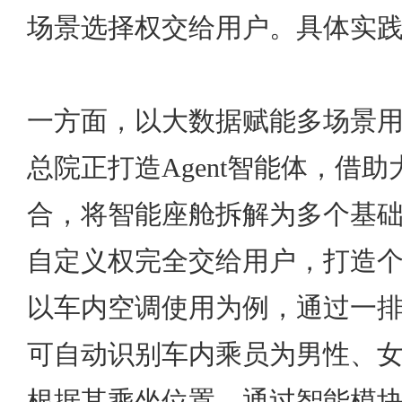
场景选择权交给用户。具体实
一方面，以大数据赋能多场景
总院正打造Agent智能体，借
合，将智能座舱拆解为多个基
自定义权完全交给用户，打造
以车内空调使用为例，通过一排A
可自动识别车内乘员为男性、
根据其乘坐位置，通过智能模