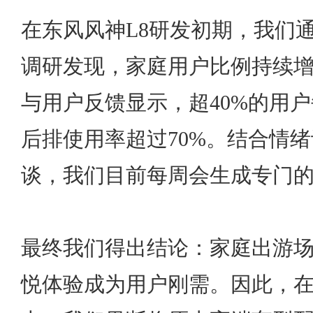
在东风风神L8研发初期，我们
调研发现，家庭用户比例持续
与用户反馈显示，超40%的用
后排使用率超过70%。结合情
谈，我们目前每周会生成专门
最终我们得出结论：家庭出游
悦体验成为用户刚需。因此，在