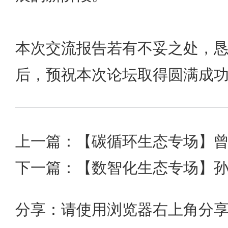
本次交流报告若有不妥之处，
后，预祝本次论坛取得圆满成
分享：
请使用浏览器右上角分