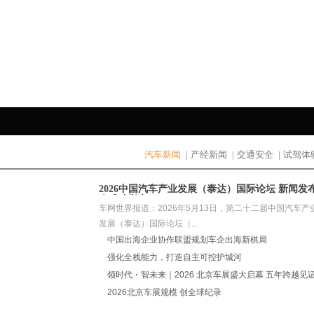
汽车新闻
|
产经新闻
|
交通安全
|
试驾体
2026中国汽车产业发展（泰达）国际论坛 新闻发
会成功举办
车网世界报道：2026年5月13日，第二十二届中国汽车产
发展（泰达）国际论坛（...
中国出海企业协作联盟规划车企出海新棋局
强化全栈能力，打造自主可控护城河
领时代・智未来｜2026 北京车展盛大启幕 五年跨越见
中国汽车从跟跑到领跑
2026北京车展规模 创全球纪录