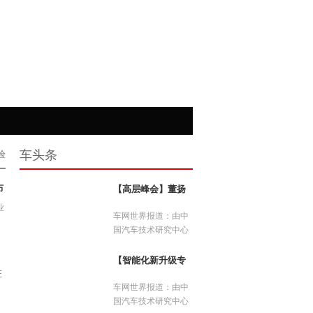
车头条
验
布
【高层峰会】董扬
在高层峰会上发表
业
演讲
车网世界报道：由中
国汽车技术研究中心
有限公司、中国汽车
工程学会、中国汽车
【智能化新升级专
题论坛四】王伟发
工业协会、中国汽车
证
布《智能底盘测试
报社联合主...
车网世界报道：由中
技术体系及应用》
国汽车技术研究中心
智库报告