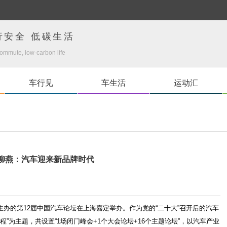
行安全 低碳生活
ommute, low-carbon life
车行见
车生活
运动汇
柳燕：汽车迎来新品牌时代
协会主办的第12届中国汽车论坛在上海嘉定举办。作为党的“二十大”召开后的汽车
程”为主题，共设置“1场闭门峰会+1个大会论坛+16个主题论坛”，以汽车产业