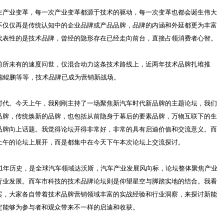
生产业变革，每一次产业变革都源于技术的驱动，每一次变革也都会诞生伟大
不仅仅再是传统认知中的企业品牌或产品品牌，品牌的内涵和外延都更为丰富
代表性的是技术品牌，曾经的隐形存在已经走向前台，直接占领消费者心智。
前所未有的速度问世，仅混合动力这条技术路线上，近两年技术品牌扎堆推
奇瑞鲲鹏等等，技术品牌已成为营销新战场。
时代。今天上午，我刚刚主持了一场聚焦新汽车时代新品牌的主题论坛，我们
品牌，传统焕新的品牌，也包括从前隐身于幕后的要素品牌，万物互联下的生
品牌向上话题。我觉得论坛开得非常好，非常的具有启迪价值和交流意义。而
上午的论坛上展开，而是都集中在今天下午本次论坛上交流探讨。
11年历史，是全球汽车领域达沃斯，汽车产业发展风向标，论坛整体聚焦产业
行业发展。而车市科技的技术品牌论坛则是仰望星空与脚踏实地的结合。我看
宾，大家各自带着技术品牌营销领域丰富的实战经验和行业洞察，来探讨新能
定能够为参与者和观众带来不一样的启迪和收获。