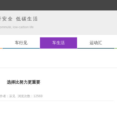
行安全 低碳生活
ommute, low-carbon life
车行见
车生活
运动汇
选择比努力更重要
中国 作者：汖见 浏览次数：
12569