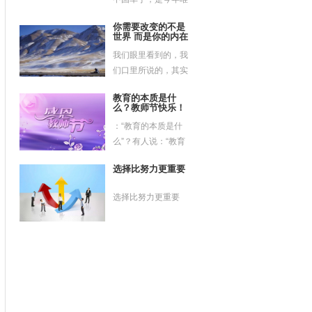
一一位参加比赛的新
你需要改变的不是
秀车...
世界 而是你的内在
我们眼里看到的，我
们口里所说的，其实
就是我们内在世界的
教育的本质是什
反应，...
么？教师节快乐！
：“教育的本质是什
么”？有人说：“教育
学就是关系学“。我认
选择比努力更重要
为...
选择比努力更重要