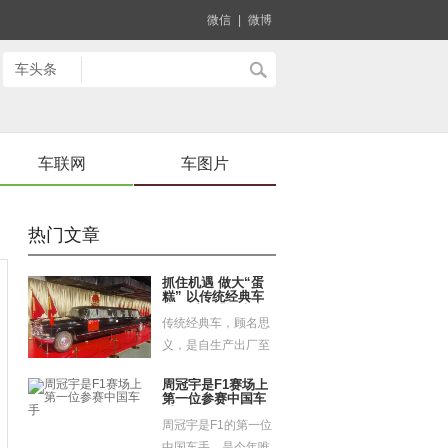
微信
|
微博
车联网
车图片
热门文章
抓住机遇 做大“蛋
糕” 以传统经典车
为抓手促进汽车文
传统经典车，顾名思
化融合和消费升级
义，是自生产出厂至
今年代久远、历经时
周冠宇是F1赛场上
光沉淀...
第一位参赛中国车
手
周冠宇是F1的第一位
中国车手，是今年唯