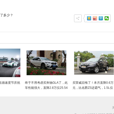
现了多少？
伍德速度节庆祝
终于不用考虑买奔驰GLA了，此
买荣威后悔了！本月直降0.6万
车性能强大，直降2.8万仅25.54
元，比名爵ZS还霸气，1.5L仅
万
12.28万