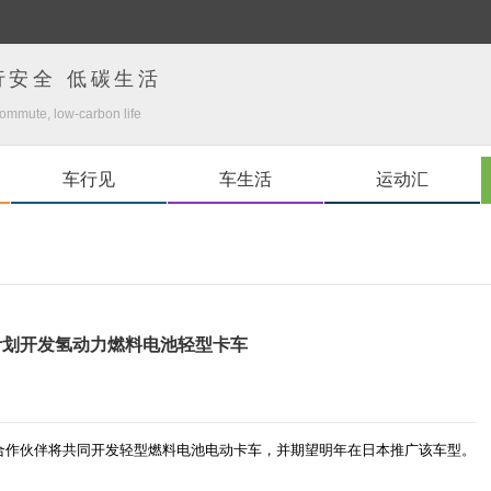
行安全 低碳生活
ommute, low-carbon life
车行见
车生活
运动汇
计划开发氢动力燃料电池轻型卡车
合作伙伴将共同开发轻型燃料电池电动卡车，并期望明年在日本推广该车型。