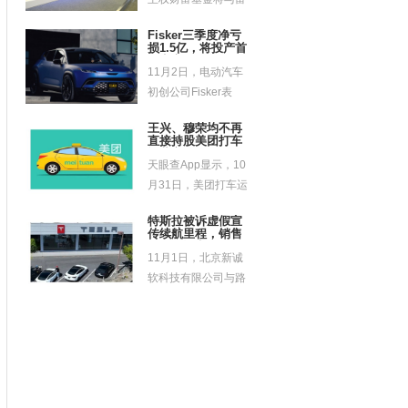
士康科技集团合作...
Fisker三季度净亏
损1.5亿，将投产首
款电车
11月2日，电动汽车
初创公司Fisker表
示，该公司将按计
王兴、穆荣均不再
划...
直接持股美团打车
运营主体
天眼查App显示，10
月31日，美团打车运
营主体上海路团科
特斯拉被诉虚假宣
技...
传续航里程，销售
人员承认实际里程
11月1日，北京新诚
达不到，但拒绝退
车
软科技有限公司与路
德思汽车销售服务
（北京...