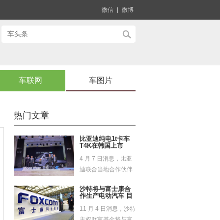
微信
|
微博
车联网
车图片
热门文章
比亚迪纯电1t卡车
T4K在韩国上市
4 月 7 日消息，比亚
迪联合当地合作伙伴
GS 公司近期召...
沙特将与富士康合
作生产电动汽车 目
标2025年交付
11 月 4 日消息，沙特
主权财富基金将与富