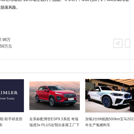
在脱落风险。
.98万
59万元
姆勒 联手研发部
全系标配博世ESP9.3系统 奇瑞
加氢3分钟能跑500km宝马202
车
瑞虎3x PLUS在鄂尔多斯工厂下
年生产氢燃料车
线