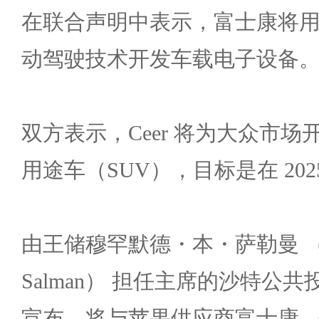
在联合声明中表示，富士康将
动驾驶技术开发车载电子设备
双方表示，Ceer 将为大众市
用途车（SUV），目标是在 20
由王储穆罕默德・本・萨勒曼 （Moh
Salman） 担任主席的沙特公共
宣布，将与苹果供应商富士康 （Fo