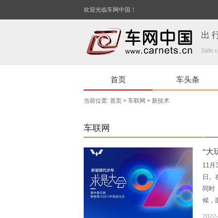
欢迎光临车网中国！
出
Safe c
首页
车头条
当前位置:
首页
>
车联网
>
新技术
车联网
“大
11
日。
同时
候，
2022