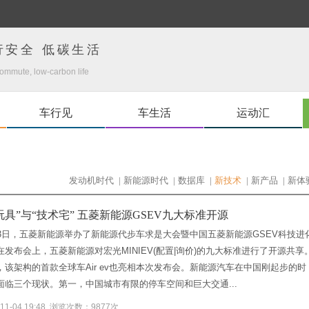
行安全 低碳生活
ommute, low-carbon life
车行见
车生活
运动汇
发动机时代
|
新能源时代
|
数据库
|
新技术
|
新产品
|
新体
玩具”与“技术宅” 五菱新能源GSEV九大标准开源
月3日，五菱新能源举办了新能源代步车求是大会暨中国五菱新能源GSEV科技进
在发布会上，五菱新能源对宏光MINIEV(配置|询价)的九大标准进行了开源共享
，该架构的首款全球车Air ev也亮相本次发布会。新能源汽车在中国刚起步的时
面临三个现状。第一，中国城市有限的停车空间和巨大交通...
-11-04 19:48 浏览次数：9877次