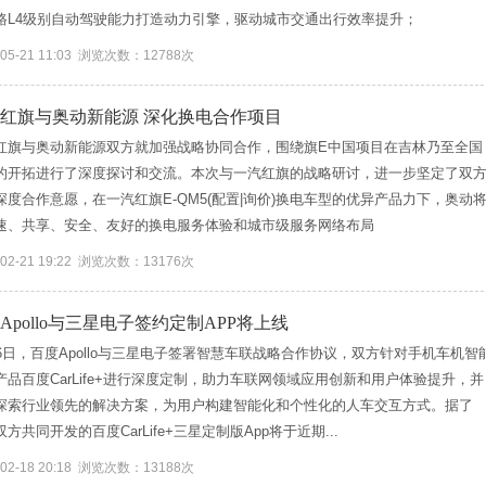
路L4级别自动驾驶能力打造动力引擎，驱动城市交通出行效率提升；
-05-21 11:03 浏览次数：12788次
红旗与奥动新能源 深化换电合作项目
红旗与奥动新能源双方就加强战略协同合作，围绕旗E中国项目在吉林乃至全国
的开拓进行了深度探讨和交流。本次与一汽红旗的战略研讨，进一步坚定了双
深度合作意愿，在一汽红旗E-QM5(配置|询价)换电车型的优异产品力下，奥动
速、共享、安全、友好的换电服务体验和城市级服务网络布局
-02-21 19:22 浏览次数：13176次
Apollo与三星电子签约定制APP将上线
16日，百度Apollo与三星电子签署智慧车联战略合作协议，双方针对手机车机智
产品百度CarLife+进行深度定制，助力车联网领域应用创新和用户体验提升，并
探索行业领先的解决方案，为用户构建智能化和个性化的人车交互方式。据了
方共同开发的百度CarLife+三星定制版App将于近期...
-02-18 20:18 浏览次数：13188次