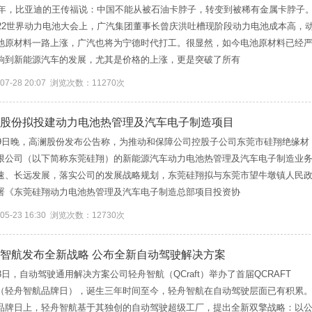
21年，比亚迪的王传福说：中国不能从被石油卡脖子，转变到被稀有金属卡脖子
022世界动力电池大会上，广汽集团董事长曾庆洪吐槽现阶段动力电池成本高，
池原材料一路上涨，广汽也将为宁德时代打工。很显然，如今电池原材料已经
响到新能源汽车的发展，尤其是价格的上涨，更是突破了所有
-07-28 20:07 浏览次数：11270次
股份拟投建动力电池热管理及汽车电子制造项目
19日晚，高澜股份发布公告称，为推动和保障公司控股子公司东莞市硅翔绝缘材
限公司（以下简称东莞硅翔）的新能源汽车动力电池热管理及汽车电子制造业
速、长远发展，落实公司的发展战略规划，东莞硅翔拟与东莞市望牛墩镇人民
署《东莞硅翔动力电池热管理及汽车电子制造总部项目投资协
-05-23 16:30 浏览次数：12730次
智航发布全新战略 公布全新自动驾驶解决方案
18日，自动驾驶通用解决方案公司轻舟智航（QCraft）举办了首届QCRAFT
Y（轻舟智航品牌日），诞生三年时间至今，轻舟智航在自动驾驶层面已有积累
品牌日上，轻舟智航基于其独创的自动驾驶超级工厂，提出全新双擎战略：以