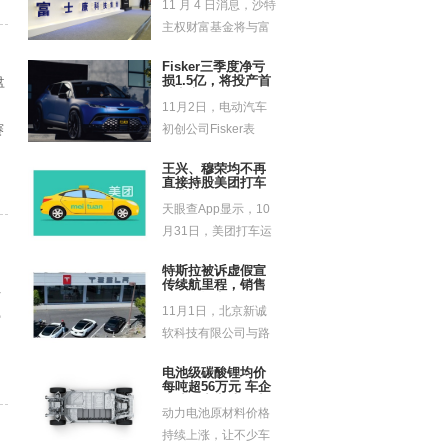
11 月 4 日消息，沙特
主权财富基金将与富
士康科技集团合作...
Fisker三季度净亏
损1.5亿，将投产首
盘
款电车
。
11月2日，电动汽车
赛
初创公司Fisker表
示，该公司将按计
王兴、穆荣均不再
划...
直接持股美团打车
运营主体
天眼查App显示，10
月31日，美团打车运
营主体上海路团科
特斯拉被诉虚假宣
技...
传续航里程，销售
时
人员承认实际里程
11月1日，北京新诚
达不到，但拒绝退
雷
车
软科技有限公司与路
德思汽车销售服务
电池级碳酸锂均价
（北京...
每吨超56万元 车企
自造动力电池提速
动力电池原材料价格
持续上涨，让不少车