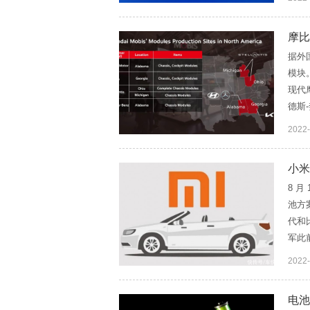
摩比
据外
模块
现代
德斯
2022
小米
8 
池方
代和
军此
2022
电池