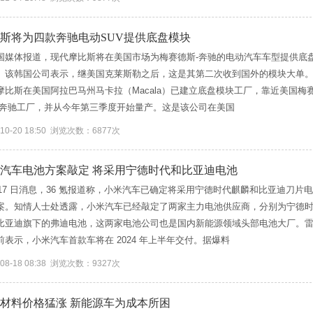
斯将为四款奔驰电动SUV提供底盘模块
国媒体报道，现代摩比斯将在美国市场为梅赛德斯-奔驰的电动汽车车型提供底
。该韩国公司表示，继美国克莱斯勒之后，这是其第二次收到国外的模块大单
摩比斯在美国阿拉巴马州马卡拉（Macala）已建立底盘模块工厂，靠近美国梅
-奔驰工厂，并从今年第三季度开始量产。这是该公司在美国
-10-20 18:50 浏览次数：6877次
汽车电池方案敲定 将采用宁德时代和比亚迪电池
月 17 日消息，36 氪报道称，小米汽车已确定将采用宁德时代麒麟和比亚迪刀片电
案。知情人士处透露，小米汽车已经敲定了两家主力电池供应商，分别为宁德
比亚迪旗下的弗迪电池，这两家电池公司也是国内新能源领域头部电池大厂。
前表示，小米汽车首款车将在 2024 年上半年交付。据爆料
-08-18 08:38 浏览次数：9327次
材料价格猛涨 新能源车为成本所困