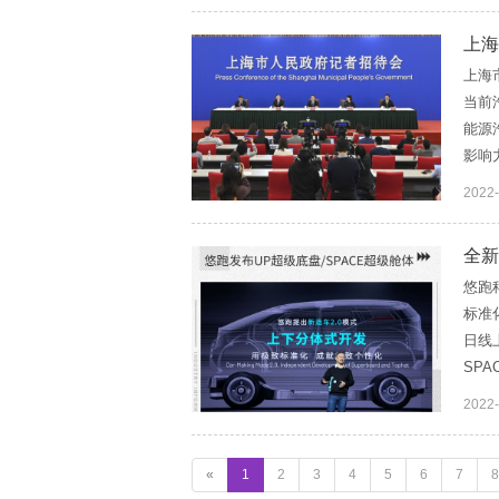
上海
上海
当前
能源
影响
2022
全新
悠跑
标准
日线
SP
2022
«
1
2
3
4
5
6
7
8