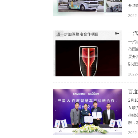
开道
2022
一汽
一汽
范围
展开
以极
2022
百度
2月
互联
持续
解，双
2022