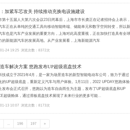
：加紧车芯攻关 持续推动充换电设施建设
市第十五届人大第六次会议23日闭幕后，上海市市长龚正在记者招待会上表示
汽车正在从单纯的交通工具向移动智能终端、储能单元和数字空间转变，所以
汽车也是汽车产业发展的重要方向，上海对此高度重视，正在加快打造具有全
力的新能源汽车的发展高地。从产业发展看，上海新能源汽车
-01-24 19:25 浏览次数：8372次
造车解决方案 悠跑发布UP超级底盘技术
科技成立于2021年4月，是一家为场景造车的新型智能电动车公司，致力于通过
化的UP超级底盘，重新定义汽车与用户体验。1月11日，2022 UPDAY悠跑体验
上发布会正式召开，悠跑以为造车自由而生为主题，发布了UP超级底盘和UP
ACE超级舱体，通过滑板底盘技术展现了未来行业的更多可能...
-01-13 10:07 浏览次数：8173次
...
196
197
»