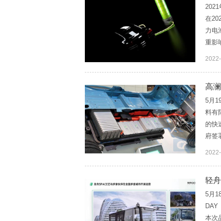
20
在2
力电
重影
2022
高澜
5月
料有
的快
府签
2022
轻舟
5月
DA
本次