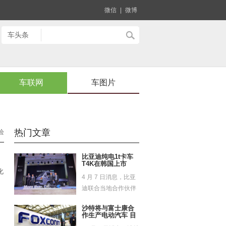
微信
|
微博
车联网
车图片
热门文章
验
比亚迪纯电1t卡车
T4K在韩国上市
化
4 月 7 日消息，比亚
。
迪联合当地合作伙伴
GS 公司近期召...
沙特将与富士康合
作生产电动汽车 目
标2025年交付